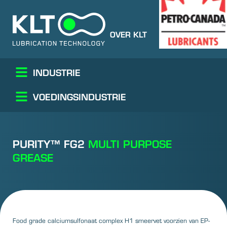
OVER KLT
CONTACT
PC
INDUSTRIE
VOEDINGSINDUSTRIE
PURITY™ FG2
MULTI PURPOSE
GREASE
Food grade calciumsulfonaat complex H1 smeervet voorzien van EP-