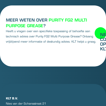
MEER WETEN OVER
PURITY FG2 MULTI
PURPOSE GREASE
?
Heeft u vragen over een specifieke toepassing of behoefte aan
N
technisch advies over Purity FG2 Multi Purpose Grease? Ontvang
C
vrijblijvend meer informatie of deskundig advies. KLT helpt u graag.
OP
KL
KLT B.V.
Nies van der Schansstraat 21