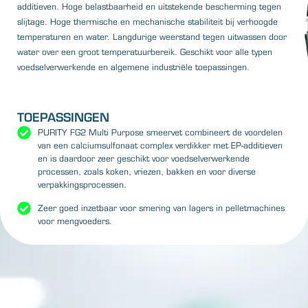
additieven. Hoge belastbaarheid en uitstekende bescherming tegen
slijtage. Hoge thermische en mechanische stabiliteit bij verhoogde
temperaturen en water. Langdurige weerstand tegen uitwassen door
water over een groot temperatuurbereik. Geschikt voor alle typen
voedselverwerkende en algemene industriële toepassingen.
TOEPASSINGEN
PURITY FG2 Multi Purpose smeervet combineert de voordelen
van een calciumsulfonaat complex verdikker met EP-additieven
en is daardoor zeer geschikt voor voedselverwerkende
processen, zoals koken, vriezen, bakken en voor diverse
verpakkingsprocessen.
Zeer goed inzetbaar voor smering van lagers in pelletmachines
voor mengvoeders.