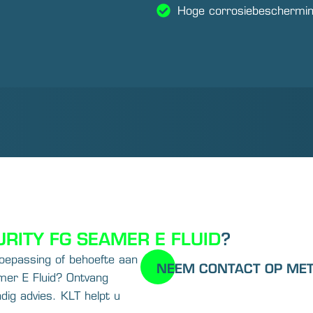
Hoge corrosiebeschermi
URITY FG SEAMER E FLUID
?
toepassing of behoefte aan
NEEM CONTACT OP MET
mer E Fluid? Ontvang
ndig advies. KLT helpt u