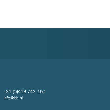
+31 (0)416 743 150
@ofni
ln.tlk