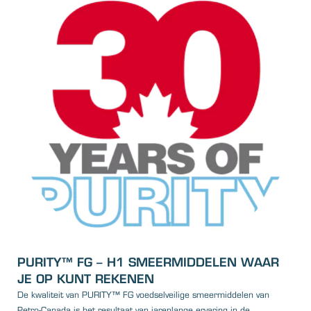
PURITY™ FG – H1 SMEERMIDDELEN WAAR
JE OP KUNT REKENEN
De kwaliteit van PURITY™ FG voedselveilige smeermiddelen van
Petro-Canada is het resultaat van jarenlange ervaring in de