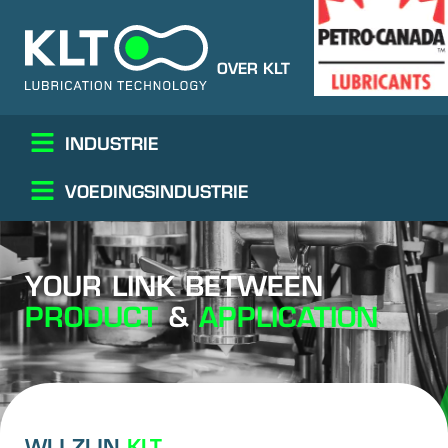
OVER KLT
CONTACT
PC
INDUSTRIE
VOEDINGSINDUSTRIE
YOUR LINK BETWEEN
PRODUCT
&
APPLICATION
WIJ ZIJN
KLT