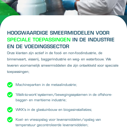
HOOGWAARDIGE SMEERMIDDELEN VOOR
SPECIALE TOEPASSINGEN
IN DE INDUSTRIE
EN DE VOEDINGSSECTOR
Onze klanten zijn actief in de food- en non-foodindustrie, de
binnenvaart, visserij, baggerindustrie en weg- en waterbouw. We
leveren voornamelijk smeermiddelen die zijn ontwikkeld voor speciale
toepassingen;
Machineparken in de metaalindustrie;
‘Walk-to-work’-systemen/bewegingssystemen in de offshore-
bagger- en maritieme industrie;
WKK’s in de glastuinbouw en biogasinstallaties;
Koel- en vriesopslag voor levensmiddelen/opslag van
temperatuur gecontroleerde levensmiddelen;