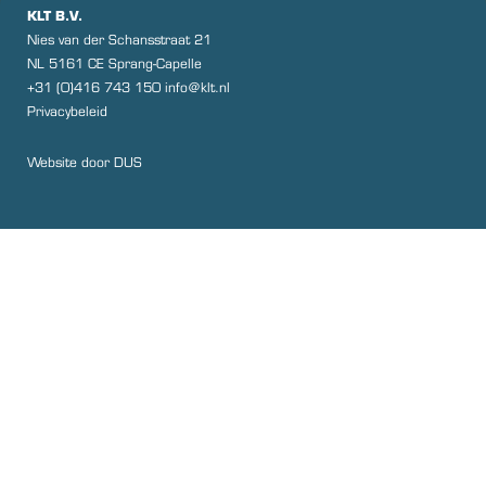
KLT B.V.
Nies van der Schansstraat 21
NL 5161 CE Sprang-Capelle
+31 (0)416 743 150
@ofni
ln.tlk
Privacybeleid
Website door
DUS